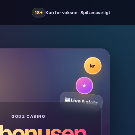
18+
Kun for voksne · Spil ansvarligt
kr
★
🎰 Live & slots
GODZ CASINO
 bonusen