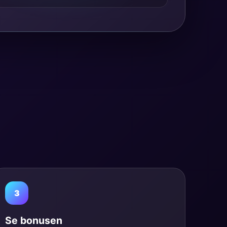
3
Se bonusen