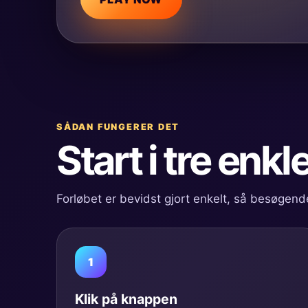
SÅDAN FUNGERER DET
Start i tre enkle
Forløbet er bevidst gjort enkelt, så besøgen
1
Klik på knappen