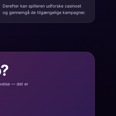
Derefter kan spilleren udforske casinoet
og gennemgå de tilgængelige kampagner.
o?
evelse — det er