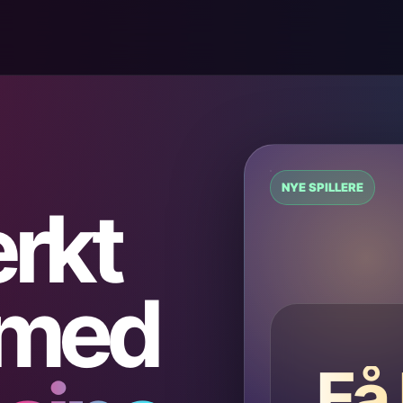
NYE SPILLERE
rkt
t med
Få