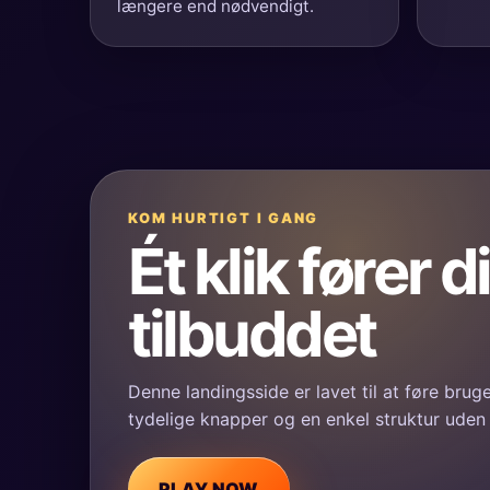
længere end nødvendigt.
KOM HURTIGT I GANG
Ét klik fører di
tilbuddet
Denne landingsside er lavet til at føre bruge
tydelige knapper og en enkel struktur uden 
PLAY NOW