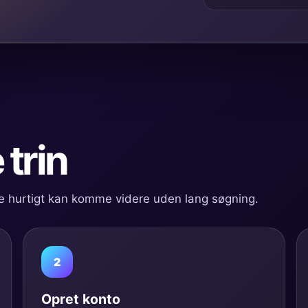
 trin
de hurtigt kan komme videre uden lang søgning.
2
Opret konto