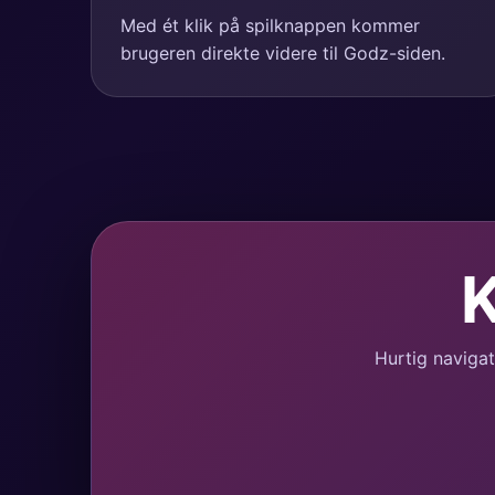
Med ét klik på spilknappen kommer
brugeren direkte videre til Godz-siden.
K
Hurtig navigat