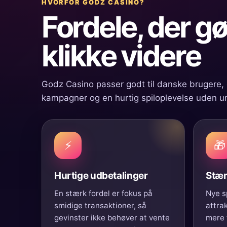
HVORFOR GODZ CASINO?
Fordele, der gø
klikke videre
Godz Casino passer godt til danske brugere,
kampagner og en hurtig spiloplevelse uden u
⚡
🎁
Hurtige udbetalinger
Stæ
En stærk fordel er fokus på
Nye sp
smidige transaktioner, så
attra
gevinster ikke behøver at vente
mere f