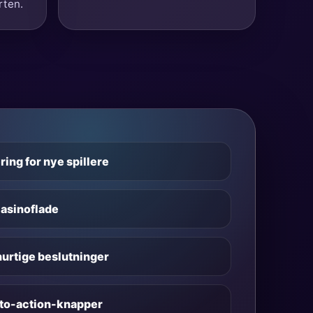
rten.
ring for nye spillere
asinoflade
hurtige beslutninger
-to-action-knapper