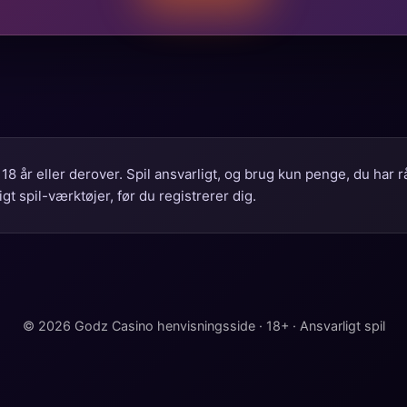
 år eller derover. Spil ansvarligt, og brug kun penge, du har råd 
gt spil-værktøjer, før du registrerer dig.
© 2026 Godz Casino henvisningsside · 18+ · Ansvarligt spil